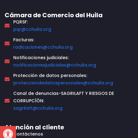
Cámara de Comercio del Huila
PQRSF:
pqr@cchuila.org
Facturas:
radicaciones@cchuila.org
Notificaciones judiciales:
notificacionesjudiciales@cchuila.org
Protección de datos personales:
protecciondedatospersonales@cchuila.org
Canal de denuncias-SAGRILAFT Y RIESGOS DE
CORRUPCÍÓN:
sagrilaft@cchuila.org
Open toolbar
Atención al cliente
Contáctenos