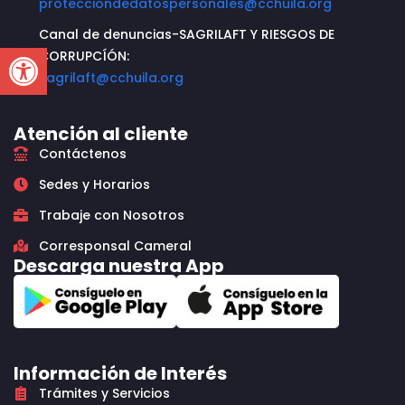
protecciondedatospersonales@cchuila.org
Canal de denuncias-SAGRILAFT Y RIESGOS DE
Open toolbar
CORRUPCÍÓN:
sagrilaft@cchuila.org
Atención al cliente
Contáctenos
Sedes y Horarios
Trabaje con Nosotros
Corresponsal Cameral
Descarga nuestra App
Información de Interés
Trámites y Servicios