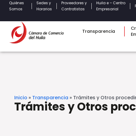
Quiénes
Sedes y
Proveedores y
Huila e – Centro
Somos
Horarios
Contratistas
Empresarial
Cr
Transparencia
E
Inicio
»
Transparencia
»
Trámites y Otros proced
Trámites y Otros pro