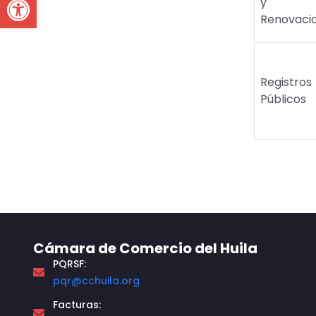
y
Renovaci
Registros
Públicos
Cámara de Comercio del Huila
PQRSF:
pqr@cchuila.org
Facturas: