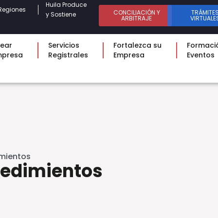
Huila Produce
Regiones
CONCILIACIÓN Y
TRÁMITE
y Sostiene
ARBITRAJE
VIRTUALE
ear
Servicios
Fortalezca su
Formaci
mpresa
Registrales
Empresa
Eventos
imientos
cedimientos