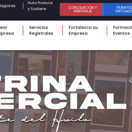
Huila Produce
Regiones
CONCILIACIÓN Y
TRÁMITE
y Sostiene
ARBITRAJE
VIRTUALE
ear
Servicios
Fortalezca su
Formaci
mpresa
Registrales
Empresa
Eventos