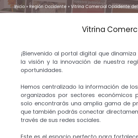
Inicio
»
Región Occidente
»
Vitrina Comercial Occidente del
Vitrina Comerci
¡Bienvenido al portal digital que dinamiza
la visión y la innovación de nuestra r
oportunidades.
Hemos centralizado la información de lo
organizados por sectores económicos p
solo encontrarás una amplia gama de prod
que también podrás conectar directamente
través de sus redes sociales.
Este es el espacio perfecto para fortalec