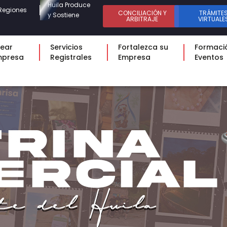
Huila Produce
Regiones
CONCILIACIÓN Y
TRÁMITE
y Sostiene
ARBITRAJE
VIRTUALE
ear
Servicios
Fortalezca su
Formaci
mpresa
Registrales
Empresa
Eventos