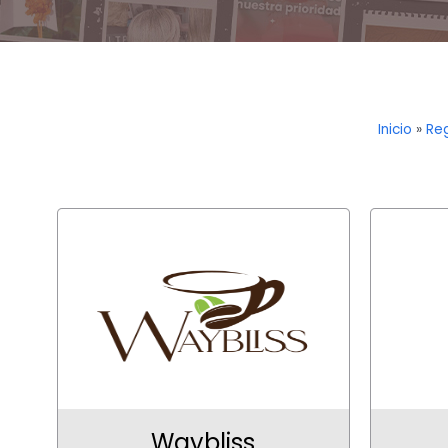
Inicio
»
Re
Waybliss