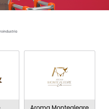
roindustria
e
Aroma Montealegre