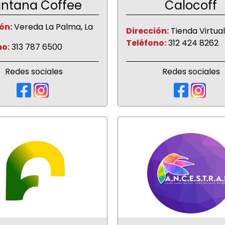
ntana Coffee
Calocoff
ón:
Vereda La Palma, La
Dirección:
Tienda Virtual
Teléfono:
312 424 8262
no:
313 787 6500
Redes sociales
Redes sociales