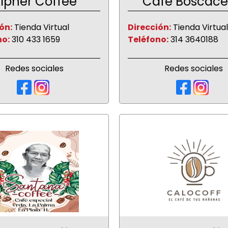
lpher Coffee
Café Boscace
ón:
Tienda Virtual
Dirección:
Tienda Virtual
no:
310 433 1659
Teléfono:
314 3640188
Redes sociales
Redes sociales