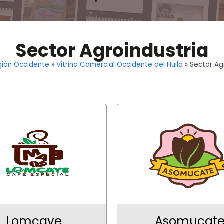
Sector Agroindustria
gión Occidente
»
Vitrina Comercial Occidente del Huila
»
Sector Ag
Lomcaye
Asomucat