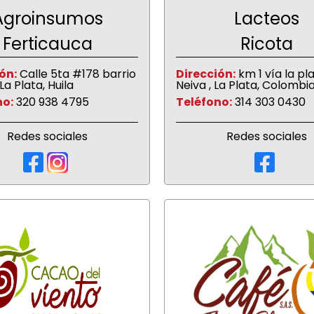
Agroinsumos
Lacteos
Ferticauca
Ricota
ón:
Calle 5ta #178 barrio
Dirección:
km 1 vía la pl
 La Plata, Huila
Neiva , La Plata, Colombi
no:
320 938 4795
Teléfono:
314 303 0430
Redes sociales
Redes sociales