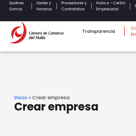
Quiénes
Sedes y
Proveedores y
Huila e – Centro
Somos
Horarios
Contratistas
Empresarial
Cr
Transparencia
E
Inicio
»
Crear empresa
Crear empresa