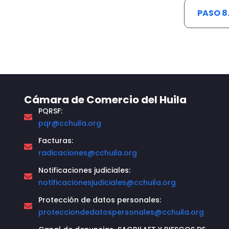
PASO 8
Cámara de Comercio del Huila
PQRSF:
pqr@cchuila.org
Facturas:
radicaciones@cchuila.org
Notificaciones judiciales:
notificacionesjudiciales@cchuila.org
Protección de datos personales:
protecciondedatospersonales@cchuila.org