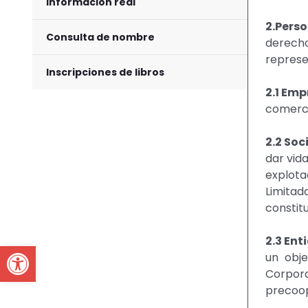
información real
2.Perso
Consulta de nombre
derecho
represe
Inscripciones de libros
2.1 Em
comerci
2.2 So
dar vid
explota
Limitad
constitu
2.3 Ent
Open toolbar
un obje
Corpora
precoop