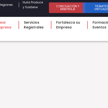
Huila Produce
Regiones
CONCILIACIÓN Y
TRÁMITE
y Sostiene
ARBITRAJE
VIRTUALE
ear
Servicios
Fortalezca su
Formaci
mpresa
Registrales
Empresa
Eventos