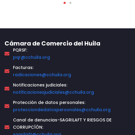
Cámara de Comercio del Huila
PQRSF:
pqr@cchuila.org
Facturas:
radicaciones@cchuila.org
Notificaciones judiciales:
notificacionesjudiciales@cchuila.org
Protección de datos personales:
protecciondedatospersonales@cchuila.org
Canal de denuncias-SAGRILAFT Y RIESGOS DE
CORRUPCÍÓN:
sagrilaft@cchuila.org