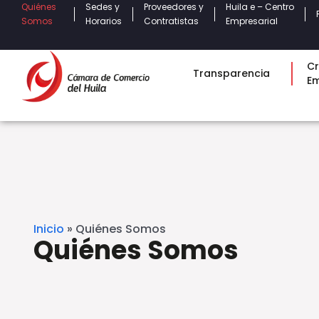
Quiénes
Sedes y
Proveedores y
Huila e – Centro
Somos
Horarios
Contratistas
Empresarial
Cr
Transparencia
E
Inicio
»
Quiénes Somos
Quiénes Somos