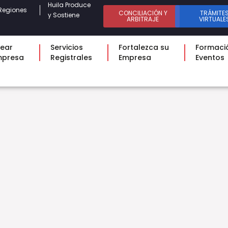
Huila Produce
Regiones
CONCILIACIÓN Y
TRÁMITE
y Sostiene
ARBITRAJE
VIRTUALE
ear
Servicios
Fortalezca su
Formaci
mpresa
Registrales
Empresa
Eventos