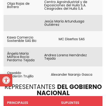
Centro Agroindustrial y de
Olga Rojas de
Exposiciones del Huila S.A.
Borrero
Ceagrodex del Huila S.A
Jesús María Artunduaga
Gutiérrez
Kawa Comercio
MC Diseños SAS
Sostenible SAS Bic
Ángela María
Andrea Lorena Hernández
Mónica Rocío
Tejada
Perdomo Tejada
Oswaldo
Open toolbar
Alexander Naranjo Gasca
Calderón Trujillo
REPRESENTANTES
DEL GOBIERNO
NACIONAL
PRINCIPALES
SUPLENTES