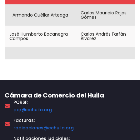
Carlos Mauricio Rojas
Armando Cuéllar Arteaga
Gómez
José Humberto Bocanegra
Carlos Andrés Farfán
Campos
Álvarez
Cámara de Comercio del Huila
PQRSF:
pqr@cchuila.org
Facturas:
radicaciones@cchuila.org
Notificaciones judiciales: