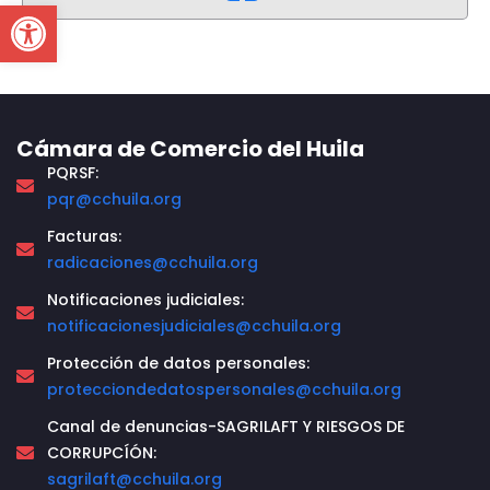
Open toolbar
Cámara de Comercio del Huila
PQRSF:
pqr@cchuila.org
Facturas:
radicaciones@cchuila.org
Notificaciones judiciales:
notificacionesjudiciales@cchuila.org
Protección de datos personales:
protecciondedatospersonales@cchuila.org
Canal de denuncias-SAGRILAFT Y RIESGOS DE
CORRUPCÍÓN:
sagrilaft@cchuila.org