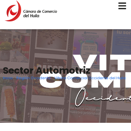
Sector Automotriz
Inicio
»
Región Occidente
»
Vitrina Comercial Occidente del Huila
»
Sector Automotriz