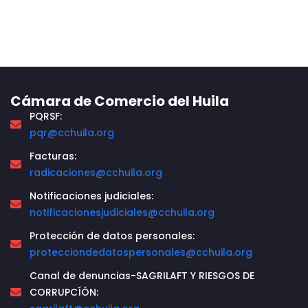
Cámara de Comercio del Huila
PQRSF:
pqr@cchuila.org
Facturas:
radicaciones@cchuila.org
Notificaciones judiciales:
notificacionesjudiciales@cchuila.org
Protección de datos personales:
protecciondedatospersonales@cchuila.org
Canal de denuncias-SAGRILAFT Y RIESGOS DE
CORRUPCÍÓN: