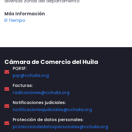
diversas zonas del departamento.
Más Información
El Tiempo
Cámara de Comercio del Huila
PQRSF:
pqr@cchuila.org
Facturas:
radicaciones@cchuila.org
Notificaciones judiciales:
notificacionesjudiciales@cchuila.org
Protección de datos personales:
protecciondedatospersonales@cchuila.org