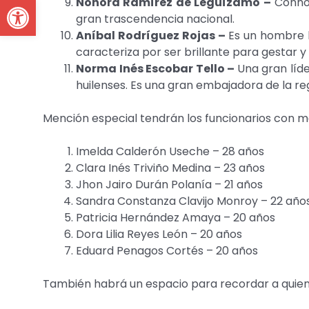
Open toolbar
Nohora Ramírez de Leguízamo –
Connot
gran trascendencia nacional.
Aníbal Rodríguez Rojas –
Es un hombre h
caracteriza por ser brillante para gestar 
Norma Inés Escobar Tello –
Una gran líde
huilenses. Es una gran embajadora de la reg
Mención especial tendrán los funcionarios con má
Imelda Calderón Useche – 28 años
Clara Inés Triviño Medina – 23 años
Jhon Jairo Durán Polanía – 21 años
Sandra Constanza Clavijo Monroy – 22 año
Patricia Hernández Amaya – 20 años
Dora Lilia Reyes León – 20 años
Eduard Penagos Cortés – 20 años
También habrá un espacio para recordar a quien