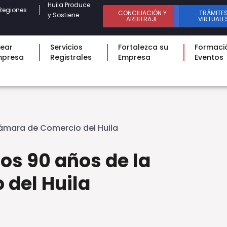
Huila Produce
Regiones
CONCILIACIÓN Y
TRÁMITE
y Sostiene
ARBITRAJE
VIRTUALE
ear
Servicios
Fortalezca su
Formaci
mpresa
Registrales
Empresa
Eventos
ámara de Comercio del Huila
s 90 años de la
del Huila