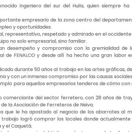
ocido ingeniero del sur del Huila, quien siempre ha 
portante empresario de la zona centro del departamento
mpleo y oportunidades.
l, representativo, respetado y admirado en el occidente 
po no solo empresarial, sino familiar.
an desempeño y compromiso con la gremialidad de los
al de FENALCO y desde allí ha hecho una gran labor e
icado durante 50 años al trabajo en las artes gráficas, 
na y con un inmenso compromiso por las causas sociales
emplo para aquellos empresarios tenderos de cómo con e
 comerciante del sector ferretero, con 28 años de tray
e de la Asociación de Ferreteros de Neiva.
 que le ha apostado al negocio de los abarrotes al ma
y trabajo logró comprar los locales donde actualmente
 y el Caquetá.