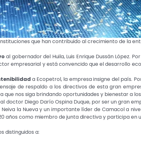
stituciones que han contribuido al crecimiento de la ent
vo
al gobernador del Huila, Luis Enrique Dussán López. Po
tor empresarial y está convencido que el desarrollo econ
stenibilidad
a Ecopetrol, la empresa insigne del país. P
n mensaje de respaldo a los directivos de esta gran emp
ra que nos siga brindando oportunidades y bienestar a lo
al doctor Diego Darío Ospina Duque, por ser un gran em
e Neiva la Nueva y un importante líder de Camacol a nive
20 años como miembro de junta directiva y participa en 
 distinguidos a: