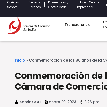
Quiénes
Sedes y
Proveedores y
Huila e – Centro
Somos
Horarios
Contratistas
Empresarial
Cr
Transparencia
E
Inicio
»
Conmemoración de los 90 años de la C
Conmemoración de lo
Cámara de Comercio 
Admin CCH
enero 20, 2023
3:26 pm