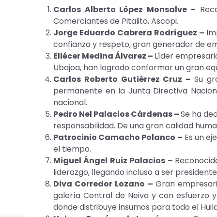
Carlos Alberto López Monsalve –
Recon
Comerciantes de Pitalito, Ascopi.
Jorge Eduardo Cabrera Rodríguez –
Im
confianza y respeto, gran generador de e
Eliécer Medina Álvarez –
Líder empresaria
Ubajoa, han logrado conformar un gran equi
Carlos Roberto Gutiérrez Cruz –
Su gr
permanente en la Junta Directiva Nacion
nacional.
Pedro Nel Palacios Cárdenas –
Se ha ded
responsabilidad. De una gran calidad huma
Patrocinio Camacho Polanco –
Es un ej
el tiempo.
Miguel Ángel Ruiz Palacios –
Reconocido
liderazgo, llegando incluso a ser president
Diva Corredor Lozano –
Gran empresaria
galería Central de Neiva y con esfuerzo 
donde distribuye insumos para todo el Huila