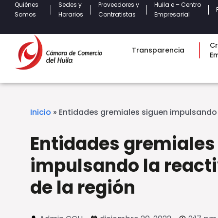
Quiénes
Sedes y
Proveedores y
Huila e – Centro
Somos
Horarios
Contratistas
Empresarial
Cr
Transparencia
E
Inicio
»
Entidades gremiales siguen impulsando 
Entidades gremiales
impulsando la react
de la región