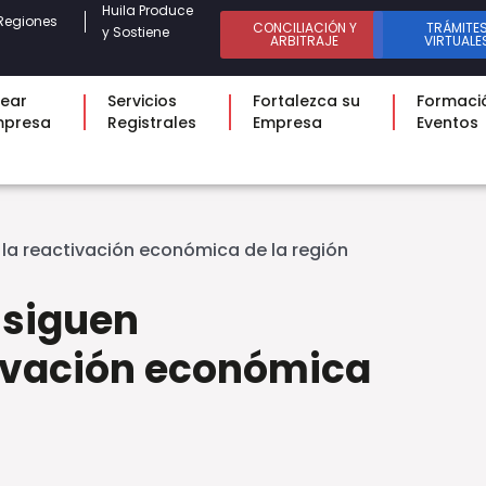
Huila Produce
Regiones
CONCILIACIÓN Y
TRÁMITE
y Sostiene
ARBITRAJE
VIRTUALE
ear
Servicios
Fortalezca su
Formaci
mpresa
Registrales
Empresa
Eventos
la reactivación económica de la región
 siguen
ivación económica