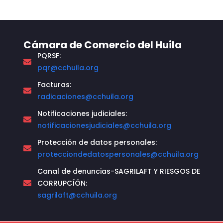
Cámara de Comercio del Huila
PQRSF:
pqr@cchuila.org
Facturas:
radicaciones@cchuila.org
Notificaciones judiciales:
notificacionesjudiciales@cchuila.org
Protección de datos personales:
protecciondedatospersonales@cchuila.org
Canal de denuncias-SAGRILAFT Y RIESGOS DE
CORRUPCÍÓN:
sagrilaft@cchuila.org