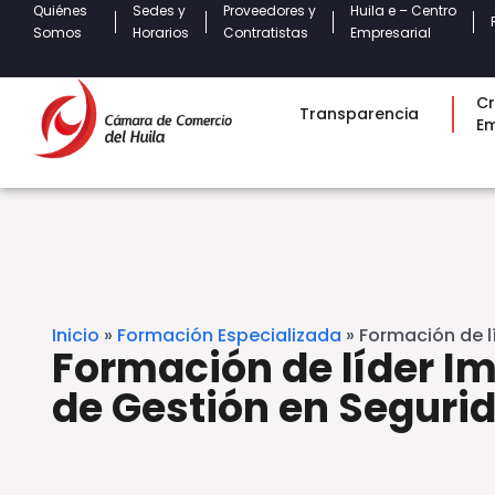
Quiénes
Sedes y
Proveedores y
Huila e – Centro
Somos
Horarios
Contratistas
Empresarial
Cr
Transparencia
E
Inicio
»
Formación Especializada
»
Formación de l
Formación de líder I
de Gestión en Seguri