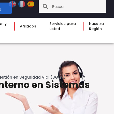
S
S
ón y
Servicios para
Nuestra
Afiliados
usted
Región
estión en Seguridad Vial (SGSV)
Interno en Sistemas