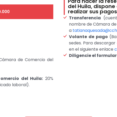
Para hacer la res
del Huila, dispone
realizar sus pagos
0.000
Transferencia
(cuen
nombre de Cámara de Co
a
tatianaquesada@cchu
Volante de pago
(Ban
sedes. Para descargar e
en el siguiente enlace
c
Diligencie el formular
y Cámara de Comercio del
mercio del Huila:
20%
icado laboral).