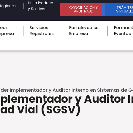
Huila Produce
Regiones
CONCILIACIÓN Y
TRÁMITE
y Sostiene
ARBITRAJE
VIRTUALE
ear
Servicios
Fortalezca su
Formaci
mpresa
Registrales
Empresa
Eventos
íder Implementador y Auditor Interno en Sistemas de G
mplementador y Auditor 
dad Vial (SGSV)