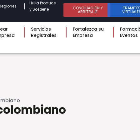
Huila Produce
Regiones
CONCILIACIÓN Y
TRÁMITE
y Sostiene
ARBITRAJE
VIRTUALE
ear
Servicios
Fortalezca su
Formaci
mpresa
Registrales
Empresa
Eventos
lombiano
rcolombiano