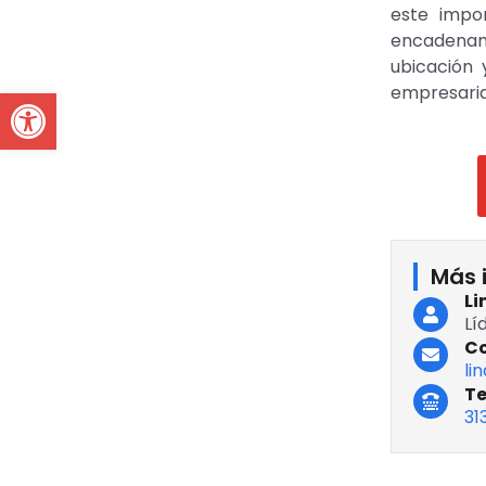
este impor
encadenami
ubicación 
Open toolbar
empresaria
Más 
Li
Lí
Co
li
Te
31