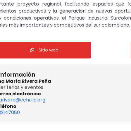
tante proyecto regional, facilitando espacios que fa
entos productivos y la generación de nuevas oportuni
y condiciones operativas, el Parque Industrial Surco
les más importantes y competitivos del sur colombiano.
Sitio web
información
na María Rivera Peña
der ferias y eventos
rreo electrónico
narivera@cchuila.org
léfono
32147080