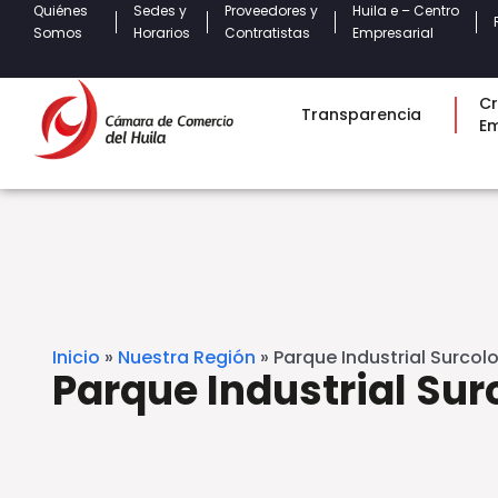
Quiénes
Sedes y
Proveedores y
Huila e – Centro
Somos
Horarios
Contratistas
Empresarial
Cr
Transparencia
E
Inicio
»
Nuestra Región
»
Parque Industrial Surco
Parque Industrial Su