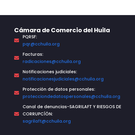
Cámara de Comercio del Huila
PQRSF:
pqr@cchuila.org
Facturas:
radicaciones@cchuila.org
Notificaciones judiciales:
notificacionesjudiciales@cchuila.org
Protección de datos personales:
protecciondedatospersonales@cchuila.org
Canal de denuncias-SAGRILAFT Y RIESGOS DE
CORRUPCÍÓN:
sagrilaft@cchuila.org