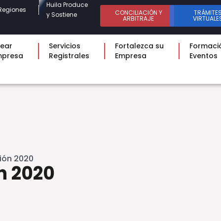
Huila Produce
Regiones
CONCILIACIÓN Y
TRÁMITE
y Sostiene
ARBITRAJE
VIRTUALE
ear
Servicios
Fortalezca su
Formaci
mpresa
Registrales
Empresa
Eventos
ión 2020
n 2020