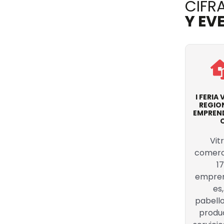
CIFRA
Y EV
I FERIA
REGIO
EMPREN
Vit
comerc
1
empre
es,
pabell
produ