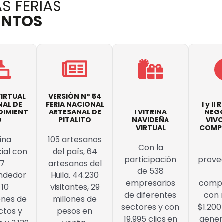
S FERIAS
ENTOS
 VIRTUAL
VERSIÓN N° 54
NAL DE
FERIA NACIONAL
I y II
DIMIENT
ARTESANAL DE
I VITRINA
NEGO
O
PITALITO
NAVIDEÑA
VIVO
VIRTUAL
COMPR
rina
105 artesanos
Con la
ial con
del país, 64
participación
prove
77
artesanos del
de 538
ndedor
Huila. 44.230
empresarios
compr
 10
visitantes, 29
de diferentes
con 
ones de
millones de
sectores y con
$1.200
ctos y
pesos en
19.995 clics en
gener