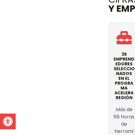
Y EM
35
EMPREND
EDORES
SELECCIO
NADOS
EN EL
PROGRA
MA
ACELERA
REGIÓN
Más de
Open toolbar
66 horas
de
herrami