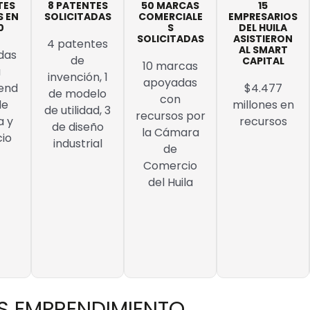
TES
8 PATENTES
50 MARCAS
15
S EN
SOLICITADAS
COMERCIALE
EMPRESARIOS
0
S
DEL HUILA
SOLICITADAS
ASISTIERON
4 patentes
AL SMART
das
de
CAPITAL
10 marcas
a
invención, 1
apoyadas
tend
$4.477
de modelo
con
de
millones en
de utilidad, 3
recursos por
a y
recursos
de diseño
la Cámara
io
industrial
de
Comercio
del Huila
S EMPRENDIMIENTO