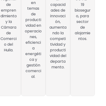
en
de
capacid
19
temas
empren
ades de
biosegur
de
dimiento
innovaci
o, para
producti
y la
ón,
sector
vidad en
Cámara
aumenta
de
operacio
de
ndo la
alojamie
nes,
Comerci
competi
ntos.
eficienci
o del
tividad y
a
Huila.
producti
energéti
vidad del
ca y
departa
gestión
mento.
comerci
al.