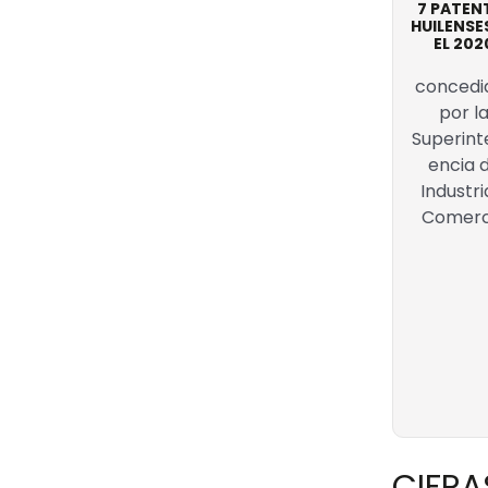
7 PATEN
HUILENSE
EL 202
concedi
por l
Superin
encia 
Industri
Comerc
CIFRA