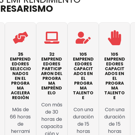
PRESARISMO
35
32
105
105
EMPREND
EMPREND
EMPREND
EMPREND
EDORES
EDORES
EDORES
EDORES
SELECCIO
PARTICIP
CAPACIT
CAPACIT
NADOS
ARON DEL
ADOS EN
ADOS EN
EN EL
PROGRA
EL
EL
PROGRA
MA
PROGRA
PROGRA
MA
EMPRÉND
MA
MA
ACELERA
ELO
TALENTO
TALENTO
REGIÓN
E
E
Con más
Más de
Con una
Con una
de 30
66 horas
duración
duración
horas de
de
de 15
de 15
capacita
herrami
horas
horas
ción y