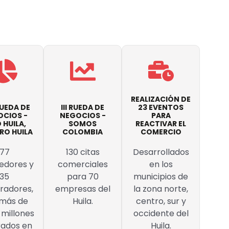
REALIZACIÓN DE
 RUEDA DE
III RUEDA DE
23 EVENTOS
CIOS -
NEGOCIOS -
PARA
 HUILA,
SOMOS
REACTIVAR EL
O HUILA
COLOMBIA
COMERCIO
77
130 citas
Desarrollados
edores y
comerciales
en los
35
para 70
municipios de
adores,
empresas del
la zona norte,
más de
Huila.
centro, sur y
 millones
occidente del
ados en
Huila.