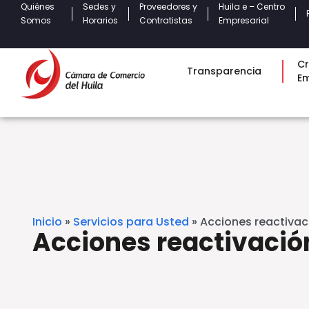
Quiénes
Sedes y
Proveedores y
Huila e – Centro
Somos
Horarios
Contratistas
Empresarial
Cr
Transparencia
E
Inicio
»
Servicios para Usted
»
Acciones reactivac
Acciones reactivació