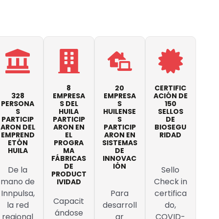
8
20
CERTIFIC
328
EMPRESA
EMPRESA
ACIÓN DE
PERSONA
S DEL
S
150
S
HUILA
HUILENSE
SELLOS
PARTICIP
PARTICIP
S
DE
ARON DEL
ARON EN
PARTICIP
BIOSEGU
EMPREND
EL
ARON EN
RIDAD
ETÓN
PROGRA
SISTEMAS
HUILA
MA
DE
FÁBRICAS
INNOVAC
DE
IÓN
De la
Sello
PRODUCT
mano de
Check in
IVIDAD
Innpulsa,
Para
certifica
Capacit
la red
desarroll
do,
ándose
regional
ar
COVID-