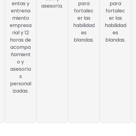
entas y
para
para
asesoría.
entrena
fortalec
fortalec
miento
er las
er las
empresa
habilidad
habilidad
rial y 12
es
es
horas de
blandas.
blandas.
acompa
ñamient
o y
asesoría
s
personal
izadas.