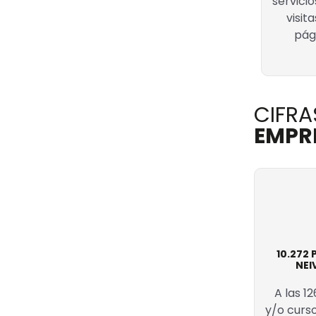
servicio
visita
pág
CIFR
EMPR
10.272
NEI
A las 1
y/o curs