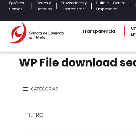
Quiénes
Sedes y
Proveedores y
Huila e – Centro
Somos
Horarios
Contratistas
Empresarial
Cr
Transparencia
E
WP File download se
CATEGORIAS
FILTRO