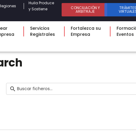
Huila Produce
Regiones
CONCILIACIÓN Y
TRÁMITE
y Sostiene
ARBITRAJE
VIRTUALE
ear
Servicios
Fortalezca su
Formaci
mpresa
Registrales
Empresa
Eventos
arch