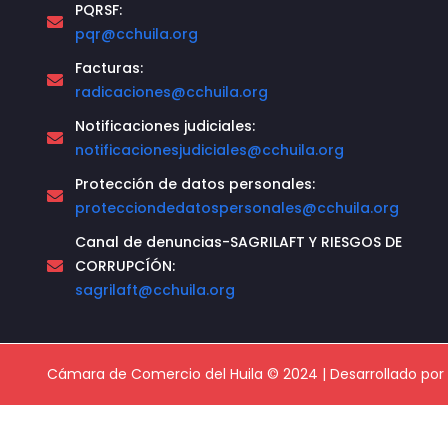
PQRSF:
pqr@cchuila.org
Facturas:
radicaciones@cchuila.org
Notificaciones judiciales:
notificacionesjudiciales@cchuila.org
Protección de datos personales:
protecciondedatospersonales@cchuila.org
Canal de denuncias-SAGRILAFT Y RIESGOS DE
CORRUPCÍÓN:
sagrilaft@cchuila.org
Cámara de Comercio del Huila © 2024 | Desarrollado por