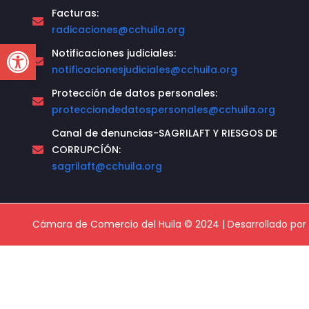
Facturas:
radicaciones@cchuila.org
Open toolbar
Notificaciones judiciales:
notificacionesjudiciales@cchuila.org
Protección de datos personales:
protecciondedatospersonales@cchuila.org
Canal de denuncias-SAGRILAFT Y RIESGOS DE
CORRUPCÍÓN:
sagrilaft@cchuila.org
Cámara de Comercio del Huila © 2024 | Desarrollado por