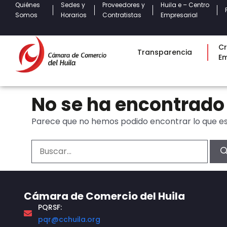
Quiénes
Sedes y
Proveedores y
Huila e – Centro
Somos
Horarios
Contratistas
Empresarial
Cr
Transparencia
E
No se ha encontrado
Parece que no hemos podido encontrar lo que e
Cámara de Comercio del Huila
PQRSF:
pqr@cchuila.org