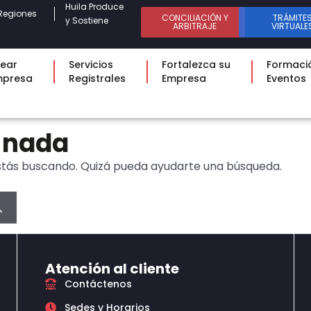
Huila Produce
Regiones
CONCILIACIÓN Y
TRÁMITE
y Sostiene
ARBITRAJE
VIRTUALE
ear
Servicios
Fortalezca su
Formaci
mpresa
Registrales
Empresa
Eventos
 nada
stás buscando. Quizá pueda ayudarte una búsqueda.
Atención al cliente
Contáctenos
Sedes y Horarios