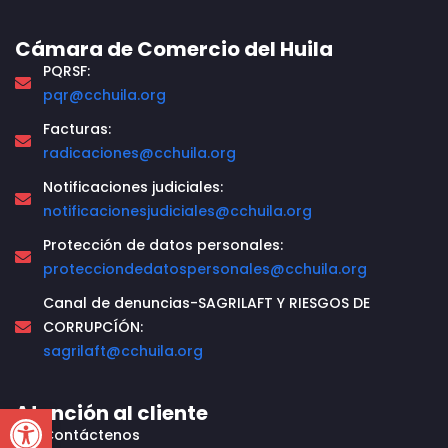
Cámara de Comercio del Huila
PQRSF:
pqr@cchuila.org
Facturas:
radicaciones@cchuila.org
Notificaciones judiciales:
notificacionesjudiciales@cchuila.org
Protección de datos personales:
protecciondedatospersonales@cchuila.org
Canal de denuncias-SAGRILAFT Y RIESGOS DE
CORRUPCÍÓN:
sagrilaft@cchuila.org
Open toolbar
Atención al cliente
Contáctenos