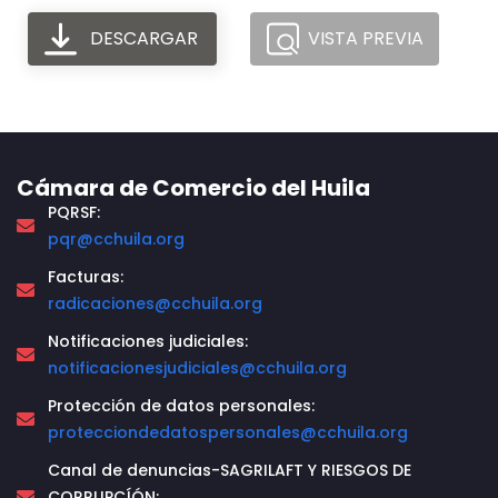
DESCARGAR
VISTA PREVIA
Cámara de Comercio del Huila
PQRSF:
pqr@cchuila.org
Facturas:
radicaciones@cchuila.org
Notificaciones judiciales:
notificacionesjudiciales@cchuila.org
Protección de datos personales:
protecciondedatospersonales@cchuila.org
Canal de denuncias-SAGRILAFT Y RIESGOS DE
CORRUPCÍÓN: