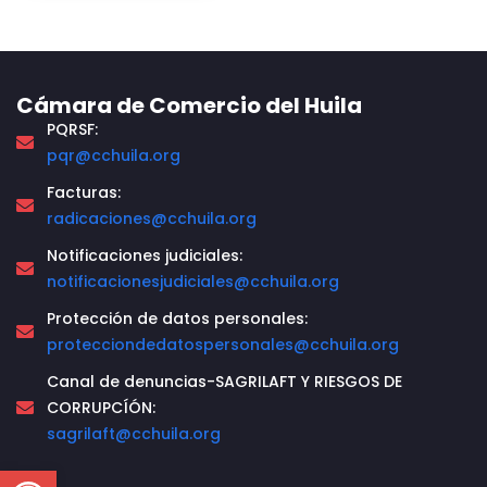
Cámara de Comercio del Huila
PQRSF:
pqr@cchuila.org
Facturas:
radicaciones@cchuila.org
Notificaciones judiciales:
notificacionesjudiciales@cchuila.org
Protección de datos personales:
protecciondedatospersonales@cchuila.org
Canal de denuncias-SAGRILAFT Y RIESGOS DE
CORRUPCÍÓN:
sagrilaft@cchuila.org
Open toolbar