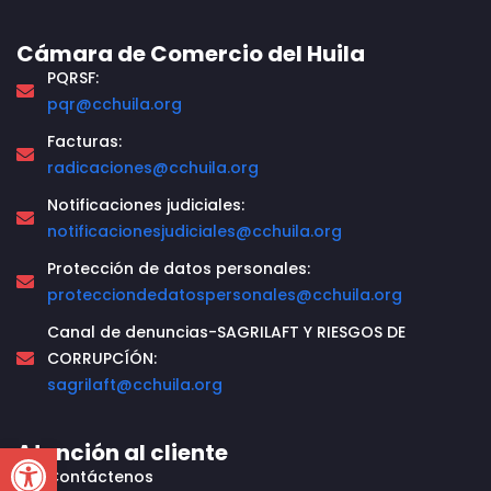
Cámara de Comercio del Huila
PQRSF:
pqr@cchuila.org
Facturas:
radicaciones@cchuila.org
Notificaciones judiciales:
notificacionesjudiciales@cchuila.org
Protección de datos personales:
protecciondedatospersonales@cchuila.org
Canal de denuncias-SAGRILAFT Y RIESGOS DE
CORRUPCÍÓN:
sagrilaft@cchuila.org
Open toolbar
Atención al cliente
Contáctenos