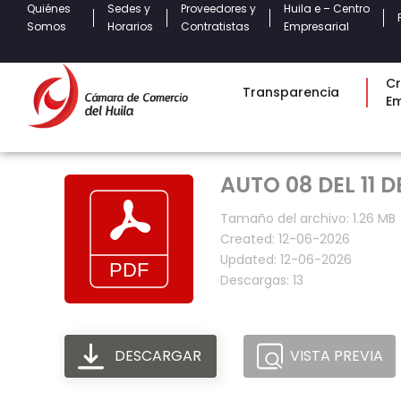
Quiénes
Sedes y
Proveedores y
Huila e – Centro
Somos
Horarios
Contratistas
Empresarial
Cr
Transparencia
E
AUTO 08 DEL 11 D
Tamaño del archivo: 1.26 MB
Created: 12-06-2026
Updated: 12-06-2026
Descargas: 13
DESCARGAR
VISTA PREVIA