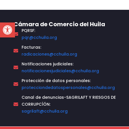
Open toolbar
Cámara de Comercio del Huila
PQRSF:
pqr@cchuila.org
Facturas:
radicaciones@cchuila.org
Notificaciones judiciales:
notificacionesjudiciales@cchuila.org
Protección de datos personales:
protecciondedatospersonales@cchuila.org
Canal de denuncias-SAGRILAFT Y RIESGOS DE
CORRUPCÍÓN:
sagrilaft@cchuila.org