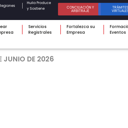
Huila Produce
Regiones
CONCILIACIÓN Y
TRÁMITE
y Sostiene
ARBITRAJE
VIRTUALE
ear
Servicios
Fortalezca su
Formaci
mpresa
Registrales
Empresa
Eventos
E JUNIO DE 2026