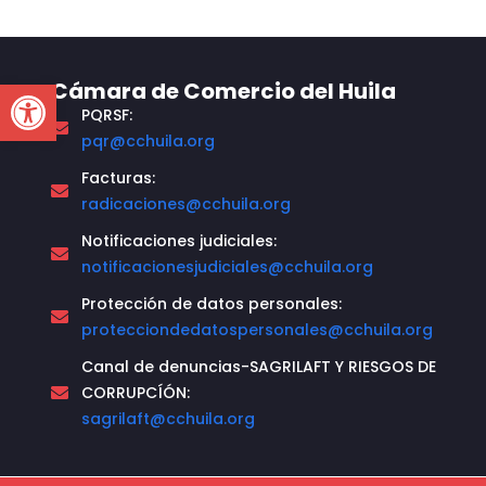
Open toolbar
Cámara de Comercio del Huila
PQRSF:
pqr@cchuila.org
Facturas:
radicaciones@cchuila.org
Notificaciones judiciales:
notificacionesjudiciales@cchuila.org
Protección de datos personales:
protecciondedatospersonales@cchuila.org
Canal de denuncias-SAGRILAFT Y RIESGOS DE
CORRUPCÍÓN:
sagrilaft@cchuila.org