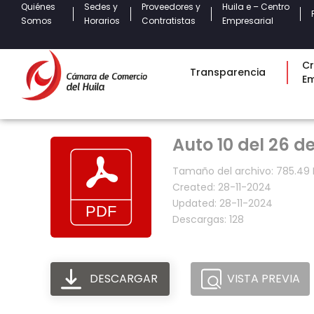
Quiénes
Sedes y
Proveedores y
Huila e – Centro
Somos
Horarios
Contratistas
Empresarial
Cr
Transparencia
E
Auto 10 del 26 
Tamaño del archivo: 785.49 
Created: 28-11-2024
Updated: 28-11-2024
Descargas: 128
DESCARGAR
VISTA PREVIA