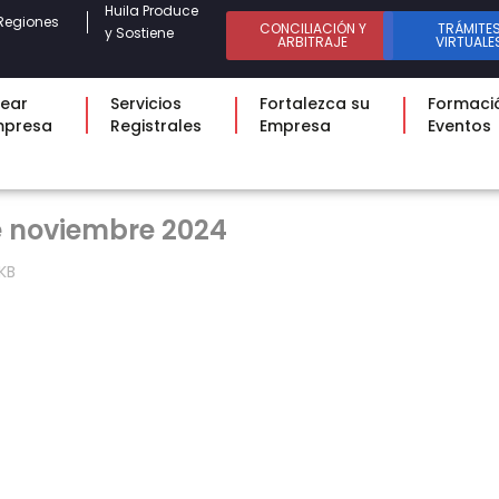
Huila Produce
Regiones
CONCILIACIÓN Y
TRÁMITE
y Sostiene
ARBITRAJE
VIRTUALE
ear
Servicios
Fortalezca su
Formaci
mpresa
Registrales
Empresa
Eventos
de noviembre 2024
KB