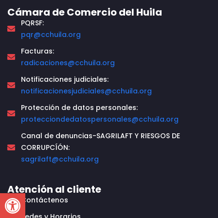
Cámara de Comercio del Huila
PQRSF:
pqr@cchuila.org
Facturas:
radicaciones@cchuila.org
Notificaciones judiciales:
notificacionesjudiciales@cchuila.org
Protección de datos personales:
protecciondedatospersonales@cchuila.org
Canal de denuncias-SAGRILAFT Y RIESGOS DE
CORRUPCÍÓN:
sagrilaft@cchuila.org
Atención al cliente
Open toolbar
Contáctenos
Sedes y Horarios