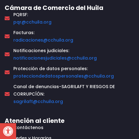
Cámara de Comercio del Huila
PQRSF:
pqr@cchuila.org
Facturas:
radicaciones@cchuila.org
Notificaciones judiciales:
notificacionesjudiciales@cchuila.org
Protección de datos personales:
protecciondedatospersonales@cchuila.org
Canal de denuncias-SAGRILAFT Y RIESGOS DE
CORRUPCÍÓN:
sagrilaft@cchuila.org
Atención al cliente
Open toolbar
Contáctenos
Sedes y Horarios