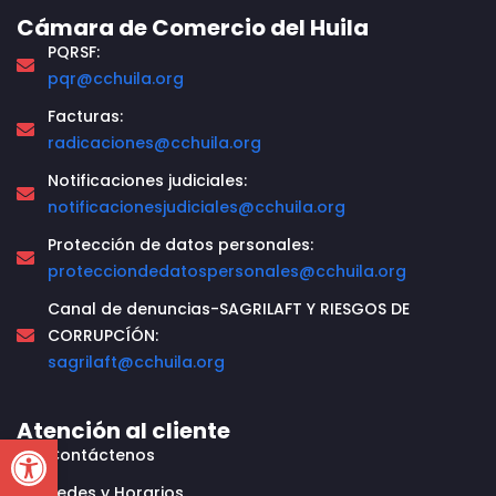
Cámara de Comercio del Huila
PQRSF:
pqr@cchuila.org
Facturas:
radicaciones@cchuila.org
Notificaciones judiciales:
notificacionesjudiciales@cchuila.org
Protección de datos personales:
protecciondedatospersonales@cchuila.org
Canal de denuncias-SAGRILAFT Y RIESGOS DE
CORRUPCÍÓN:
sagrilaft@cchuila.org
Atención al cliente
Open toolbar
Contáctenos
Sedes y Horarios