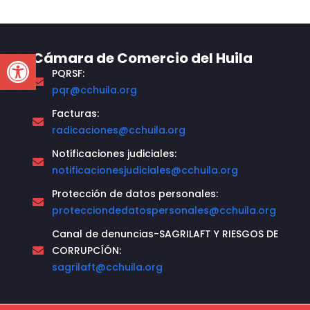
Open toolbar
Cámara de Comercio del Huila
PQRSF:
pqr@cchuila.org
Facturas:
radicaciones@cchuila.org
Notificaciones judiciales:
notificacionesjudiciales@cchuila.org
Protección de datos personales:
protecciondedatospersonales@cchuila.org
Canal de denuncias-SAGRILAFT Y RIESGOS DE
CORRUPCÍÓN:
sagrilaft@cchuila.org