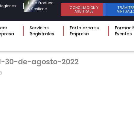
Huila Produce
Regiones
CONCILIACIÓN Y
TRÁMITE
y Sostiene
ARBITRAJE
VIRTUALE
ear
Servicios
Fortalezca su
Formaci
mpresa
Registrales
Empresa
Eventos
l-30-de-agosto-2022
B