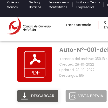
Quiénes
Sedes y
Proveedores y
Huila e – Centro
Somos
Horarios
Contratistas
Empresarial
Cr
Transparencia
E
Auto-N°-001-de
Tamaño del archivo: 359.18 K
Created: 28-10-2022
Updated: 28-10-2022
Descargas: 185
DESCARGAR
VISTA PREVIA