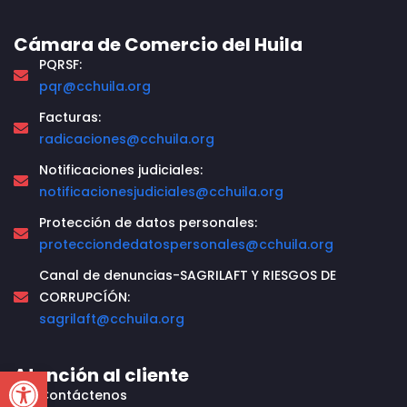
Cámara de Comercio del Huila
PQRSF:
pqr@cchuila.org
Facturas:
radicaciones@cchuila.org
Notificaciones judiciales:
notificacionesjudiciales@cchuila.org
Protección de datos personales:
protecciondedatospersonales@cchuila.org
Canal de denuncias-SAGRILAFT Y RIESGOS DE
CORRUPCÍÓN:
sagrilaft@cchuila.org
Open toolbar
Atención al cliente
Contáctenos