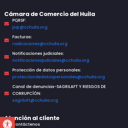
Cámara de Comercio del Huila
PQRSF:
pqr@cchuila.org
Facturas:
radicaciones@cchuila.org
Notificaciones judiciales:
notificacionesjudiciales@cchuila.org
Protección de datos personales:
protecciondedatospersonales@cchuila.org
Canal de denuncias-SAGRILAFT Y RIESGOS DE
CORRUPCÍÓN:
sagrilaft@cchuila.org
Open toolbar
Atención al cliente
Contáctenos