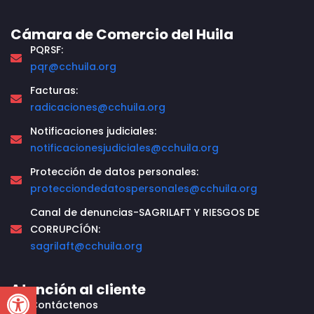
Cámara de Comercio del Huila
PQRSF:
pqr@cchuila.org
Facturas:
radicaciones@cchuila.org
Notificaciones judiciales:
notificacionesjudiciales@cchuila.org
Protección de datos personales:
protecciondedatospersonales@cchuila.org
Canal de denuncias-SAGRILAFT Y RIESGOS DE
CORRUPCÍÓN:
sagrilaft@cchuila.org
Open toolbar
Atención al cliente
Contáctenos