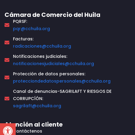
Cámara de Comercio del Huila
PQRSF:
pqr@cchuila.org
Facturas:
radicaciones@cchuila.org
Notificaciones judiciales:
notificacionesjudiciales@cchuila.org
Protección de datos personales:
protecciondedatospersonales@cchuila.org
Canal de denuncias-SAGRILAFT Y RIESGOS DE
CORRUPCÍÓN:
sagrilaft@cchuila.org
Open toolbar
Atención al cliente
Contáctenos