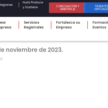
Huila Produce
Regiones
CONCILIACIÓN Y
TRÁMITE
y Sostiene
ARBITRAJE
VIRTUALE
ear
Servicios
Fortalezca su
Formaci
mpresa
Registrales
Empresa
Eventos
de noviembre de 2023.
KB