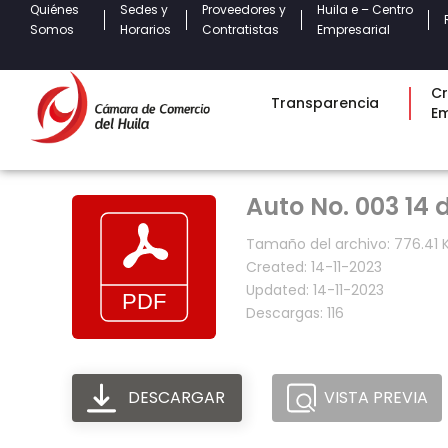
Quiénes
Sedes y
Proveedores y
Huila e – Centro
Somos
Horarios
Contratistas
Empresarial
Cr
Transparencia
E
Auto No. 003 14 
Tamaño del archivo: 776.41 
Created: 14-11-2023
Updated: 14-11-2023
Descargas: 116
DESCARGAR
VISTA PREVIA