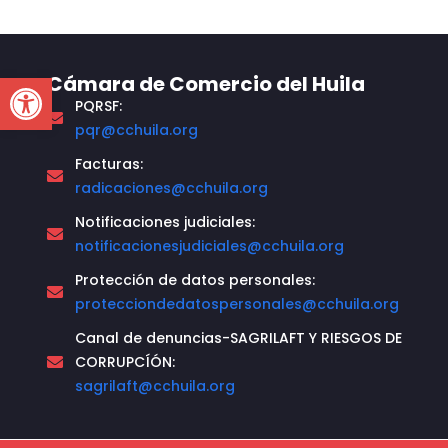
Open toolbar
Cámara de Comercio del Huila
PQRSF:
pqr@cchuila.org
Facturas:
radicaciones@cchuila.org
Notificaciones judiciales:
notificacionesjudiciales@cchuila.org
Protección de datos personales:
protecciondedatospersonales@cchuila.org
Canal de denuncias-SAGRILAFT Y RIESGOS DE
CORRUPCÍÓN:
sagrilaft@cchuila.org