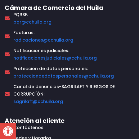
Cámara de Comercio del Huila
PQRSF:
pqr@cchuila.org
Facturas:
radicaciones@cchuila.org
Notificaciones judiciales:
notificacionesjudiciales@cchuila.org
Protección de datos personales:
protecciondedatospersonales@cchuila.org
Canal de denuncias-SAGRILAFT Y RIESGOS DE
CORRUPCÍÓN:
sagrilaft@cchuila.org
Atención al cliente
Open toolbar
Contáctenos
Sedes y Horarios