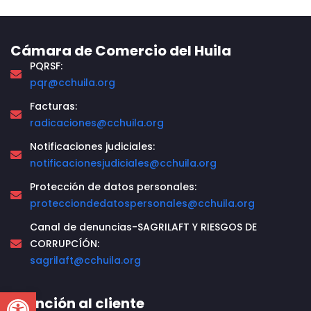
Cámara de Comercio del Huila
PQRSF:
pqr@cchuila.org
Facturas:
radicaciones@cchuila.org
Notificaciones judiciales:
notificacionesjudiciales@cchuila.org
Protección de datos personales:
protecciondedatospersonales@cchuila.org
Canal de denuncias-SAGRILAFT Y RIESGOS DE
CORRUPCÍÓN:
sagrilaft@cchuila.org
Open toolbar
Atención al cliente