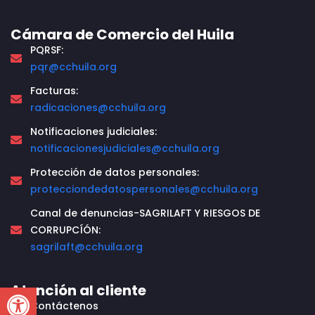
Cámara de Comercio del Huila
PQRSF:
pqr@cchuila.org
Facturas:
radicaciones@cchuila.org
Notificaciones judiciales:
notificacionesjudiciales@cchuila.org
Protección de datos personales:
protecciondedatospersonales@cchuila.org
Canal de denuncias-SAGRILAFT Y RIESGOS DE
CORRUPCÍÓN:
sagrilaft@cchuila.org
Open toolbar
Atención al cliente
Contáctenos