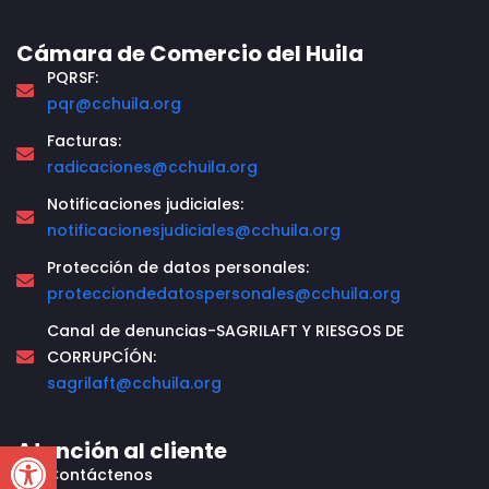
Cámara de Comercio del Huila
PQRSF:
pqr@cchuila.org
Facturas:
radicaciones@cchuila.org
Notificaciones judiciales:
notificacionesjudiciales@cchuila.org
Protección de datos personales:
protecciondedatospersonales@cchuila.org
Canal de denuncias-SAGRILAFT Y RIESGOS DE
CORRUPCÍÓN:
sagrilaft@cchuila.org
Open toolbar
Atención al cliente
Contáctenos