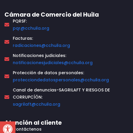
Cámara de Comercio del Huila
PQRSF:
pqr@cchuila.org
Facturas:
radicaciones@cchuila.org
Notificaciones judiciales:
notificacionesjudiciales@cchuila.org
Protección de datos personales:
protecciondedatospersonales@cchuila.org
Canal de denuncias-SAGRILAFT Y RIESGOS DE
CORRUPCÍÓN:
sagrilaft@cchuila.org
Open toolbar
Atención al cliente
Contáctenos