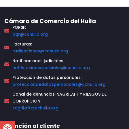
Cámara de Comercio del Huila
PQRSF:
pqr@cchuila.org
Facturas:
radicaciones@cchuila.org
Notificaciones judiciales:
notificacionesjudiciales@cchuila.org
Protección de datos personales:
protecciondedatospersonales@cchuila.org
Canal de denuncias-SAGRILAFT Y RIESGOS DE
CORRUPCÍÓN:
sagrilaft@cchuila.org
Open toolbar
Atención al cliente