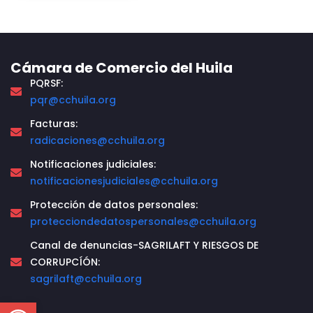
Cámara de Comercio del Huila
PQRSF:
pqr@cchuila.org
Facturas:
radicaciones@cchuila.org
Notificaciones judiciales:
notificacionesjudiciales@cchuila.org
Protección de datos personales:
protecciondedatospersonales@cchuila.org
Canal de denuncias-SAGRILAFT Y RIESGOS DE
CORRUPCÍÓN:
sagrilaft@cchuila.org
Open toolbar