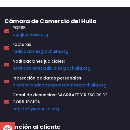
Cámara de Comercio del Huila
PQRSF:
pqr@cchuila.org
Facturas:
radicaciones@cchuila.org
Notificaciones judiciales:
notificacionesjudiciales@cchuila.org
Protección de datos personales:
protecciondedatospersonales@cchuila.org
Canal de denuncias-SAGRILAFT Y RIESGOS DE
CORRUPCÍÓN:
sagrilaft@cchuila.org
Open toolbar
Atención al cliente