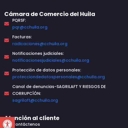
Cámara de Comercio del Huila
PQRSF:
pqr@cchuila.org
Facturas:
radicaciones@cchuila.org
Notificaciones judiciales:
notificacionesjudiciales@cchuila.org
Protección de datos personales:
protecciondedatospersonales@cchuila.org
Canal de denuncias-SAGRILAFT Y RIESGOS DE
CORRUPCÍÓN:
sagrilaft@cchuila.org
Open toolbar
Atención al cliente
Contáctenos