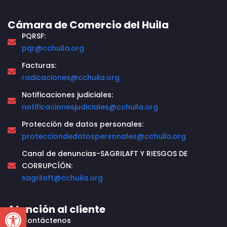
Cámara de Comercio del Huila
PQRSF:
pqr@cchuila.org
Facturas:
radicaciones@cchuila.org
Notificaciones judiciales:
notificacionesjudiciales@cchuila.org
Protección de datos personales:
protecciondedatospersonales@cchuila.org
Canal de denuncias-SAGRILAFT Y RIESGOS DE
CORRUPCÍÓN:
sagrilaft@cchuila.org
Open toolbar
Atención al cliente
Contáctenos