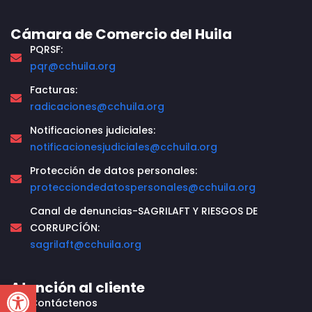
Cámara de Comercio del Huila
PQRSF:
pqr@cchuila.org
Facturas:
radicaciones@cchuila.org
Notificaciones judiciales:
notificacionesjudiciales@cchuila.org
Protección de datos personales:
protecciondedatospersonales@cchuila.org
Canal de denuncias-SAGRILAFT Y RIESGOS DE
CORRUPCÍÓN:
sagrilaft@cchuila.org
Open toolbar
Atención al cliente
Contáctenos