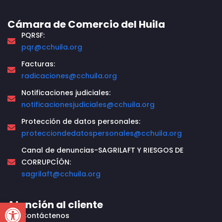
Cámara de Comercio del Huila
PQRSF:
pqr@cchuila.org
Facturas:
radicaciones@cchuila.org
Notificaciones judiciales:
notificacionesjudiciales@cchuila.org
Protección de datos personales:
protecciondedatospersonales@cchuila.org
Canal de denuncias-SAGRILAFT Y RIESGOS DE
CORRUPCÍÓN:
sagrilaft@cchuila.org
Open toolbar
Atención al cliente
Contáctenos