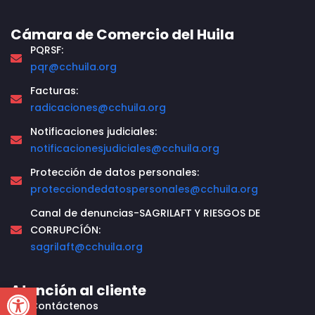
Cámara de Comercio del Huila
PQRSF:
pqr@cchuila.org
Facturas:
radicaciones@cchuila.org
Notificaciones judiciales:
notificacionesjudiciales@cchuila.org
Protección de datos personales:
protecciondedatospersonales@cchuila.org
Canal de denuncias-SAGRILAFT Y RIESGOS DE
CORRUPCÍÓN:
sagrilaft@cchuila.org
Open toolbar
Atención al cliente
Contáctenos