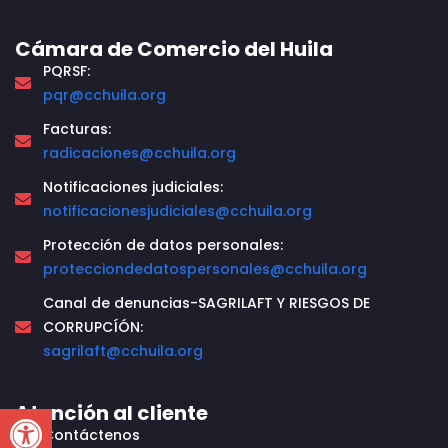
Cámara de Comercio del Huila
PQRSF:
pqr@cchuila.org
Facturas:
radicaciones@cchuila.org
Notificaciones judiciales:
notificacionesjudiciales@cchuila.org
Protección de datos personales:
protecciondedatospersonales@cchuila.org
Canal de denuncias-SAGRILAFT Y RIESGOS DE
CORRUPCÍÓN:
sagrilaft@cchuila.org
Open toolbar
Atención al cliente
Contáctenos