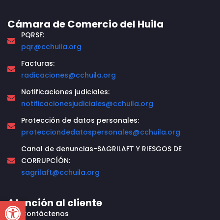
Cámara de Comercio del Huila
PQRSF:
pqr@cchuila.org
Facturas:
radicaciones@cchuila.org
Notificaciones judiciales:
notificacionesjudiciales@cchuila.org
Protección de datos personales:
protecciondedatospersonales@cchuila.org
Canal de denuncias-SAGRILAFT Y RIESGOS DE
CORRUPCÍÓN:
sagrilaft@cchuila.org
Open toolbar
Atención al cliente
Contáctenos