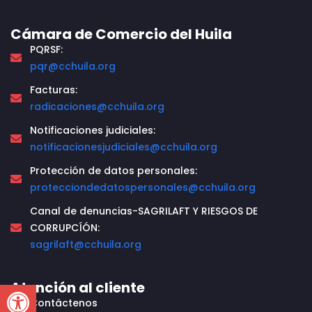
Cámara de Comercio del Huila
PQRSF:
pqr@cchuila.org
Facturas:
radicaciones@cchuila.org
Notificaciones judiciales:
notificacionesjudiciales@cchuila.org
Protección de datos personales:
protecciondedatospersonales@cchuila.org
Canal de denuncias-SAGRILAFT Y RIESGOS DE
CORRUPCÍÓN:
sagrilaft@cchuila.org
Open toolbar
Atención al cliente
Contáctenos